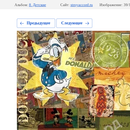
Альбом:
8. Детские
Сайт:
stroyaccord.ru
Изображение: 39/
Предыдущее
Следующее