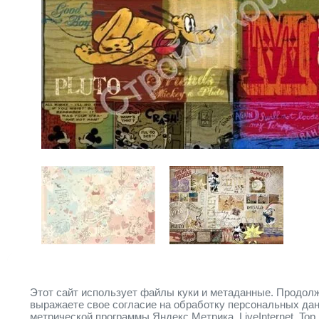
Предыдущее
Следующее
Этот сайт использует файлы куки и метаданные. Продолж
Вернуться в галерею
выражаете свое согласие на обработку персональных да
метрической программы Яндекс.Метрика, LiveInternet, Top.