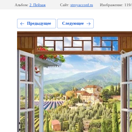
Альбом:
2. Пейзаж
Сайт:
stroyaccord.ru
Изображение: 119
Предыдущее
Следующее