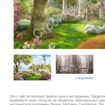
Следующее
Предыдущее
Этот сайт использует файлы куки и метаданные. Продолж
Вернуться в галерею
выражаете свое согласие на обработку персональных да
метрической программы Яндекс.Метрика, LiveInternet, Top.